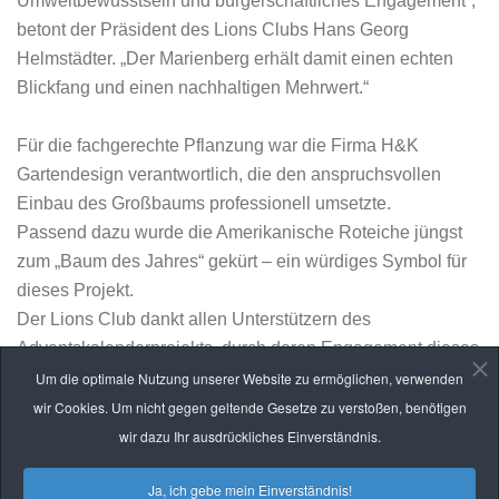
Umweltbewusstsein und bürgerschaftliches Engagement“,
betont der Präsident des Lions Clubs Hans Georg
Helmstädter. „Der Marienberg erhält damit einen echten
Blickfang und einen nachhaltigen Mehrwert.“
Für die fachgerechte Pflanzung war die Firma H&K
Gartendesign verantwortlich, die den anspruchsvollen
Einbau des Großbaums professionell umsetzte.
Passend dazu wurde die Amerikanische Roteiche jüngst
zum „Baum des Jahres“ gekürt – ein würdiges Symbol für
dieses Projekt.
Der Lions Club dankt allen Unterstützern des
Adventskalenderprojekts, durch deren Engagement dieses
nachhaltige Vorhaben möglich wurde.
Um die optimale Nutzung unserer Website zu ermöglichen, verwenden
wir Cookies. Um nicht gegen geltende Gesetze zu verstoßen, benötigen
Mit herzlichen lionistischen Grüßen
wir dazu Ihr ausdrückliches Einverständnis.
Kathleen Beck
Ja, ich gebe mein Einverständnis!
Presse/Öffentlichkeitsarbeit